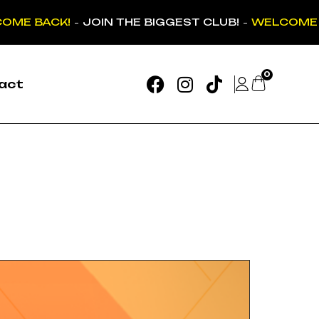
OME BACK!
JOIN THE BIGGEST CLUB!
WELCOME 
-
-
0
act