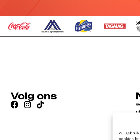
Volg ons
W
n
w
Wij gebrui
cookies he